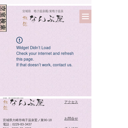
空室検索
​宮城県 鳴子温泉郷/東鳴子温泉
なんぶ屋
旅
館
Widget Didn’t Load
Check your internet and refresh
this page.
If that doesn’t work, contact us.
​宮城県 鳴子温泉郷/東鳴子温泉
なんぶ屋
旅
アクセス
館
​お問合せ
宮城県大崎市鳴子温泉
鷲ノ巣90-18
電話：0229-83-3437