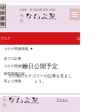
空室検索
​宮城県 鳴子温泉郷/東鳴子温泉
なんぶ屋
旅
館
ブログ
コロナ関連情報
全ての記事
近日公開予定
コロナ関連情報
南部屋備忘録
その他のカテゴリーの記事を見まし
耳より情報
ょう。
​宮城県 鳴子温泉郷/東鳴子温泉
なんぶ屋
旅
アクセス
館