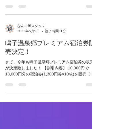
ございます。 当館も参加施設である、全国旅行支
援・みやぎ宿泊割キャンペーンについて お客様が
よりスムーズにご利用いただけるよう、 内容をこ
ちらにまとめてさせていただきます。 ※変更・新
しい情報が入り次第、なるべく早く更新させてい
た...
なんぶ屋スタッフ
2022年5月9日
読了時間: 1分
鳴子温泉郷プレミアム宿泊券販
売決定！
さて、今年も鳴子温泉郷プレミアム宿泊券の販売
が決定致しました！ 【割引内容】 10,000円で
13,000円分の宿泊券(1,300円券×10枚)を販売 ※購
入いただいた施設内でのみ利用可能 ※県民割な
ど、他の割引キャンペーンとの併用は不可 【旅館
なんぶ屋での購入方法】...