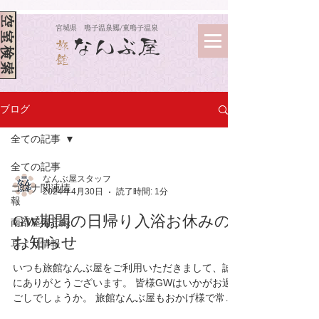
空室検索
​宮城県 鳴子温泉郷/東鳴子温泉
なんぶ屋
旅
館
ブログ
全ての記事
全ての記事
なんぶ屋スタッフ
コロナ関連情
2024年4月30日
読了時間: 1分
報
GW期間の日帰り入浴お休みの
南部屋備忘録
お知らせ
耳より情報
いつも旅館なんぶ屋をご利用いただきまして、誠
にありがとうございます。 皆様GWはいかがお過
ごしでしょうか。 旅館なんぶ屋もおかげ様で常連
の方、初めての方あわせ 連日沢山のお客様にお越